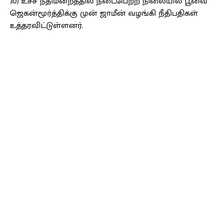
30) உச்ச நீதிமன்றத்தில் நடைபெற்ற நிலையில் பூவை
ஜெகன்மூர்த்திக்கு முன் ஜாமீன் வழங்கி நீதிபதிகள்
உத்தரவிட்டுள்ளனர்.
Facebook
X
Pinterest
WhatsApp