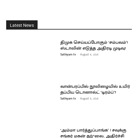
Latest News
திமுக செய்யப்போகும் ‘சம்பவம்’!
ஸ்டாலின் எடுத்த அதிரடி முடிவு!
Sathiyam tv
-
August 6, 2026
வான்பரப்பில் நூலிழையில் உயிர்
தப்பிய டொனால்ட் ‘டிரம்ப்’?
Sathiyam tv
-
August 6, 2026
‘அம்மா பார்த்துப்பாங்க’ ! சவுக்கு
சங்கர் மகன் தற்*லை.. அதிர்ச்சி