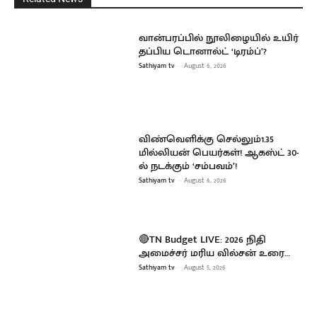
வான்பரப்பில் நூலிழையில் உயிர்
தப்பிய டொனால்ட் ‘டிரம்ப்’?
Sathiyam tv
-
August 6, 2026
விண்வெளிக்கு செல்லும்1.35
மில்லியன் பெயர்கள்! ஆகஸ்ட் 30-
ல் நடக்கும் ‘சம்பவம்’!
Sathiyam tv
-
August 6, 2026
🔴TN Budget LIVE: 2026 நிதி
அமைச்சர் மரிய வில்சன் உரை…
Sathiyam tv
-
August 5, 2026