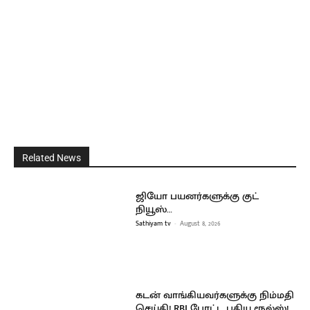
Related News
ஜியோ பயனர்களுக்கு குட்
நியூஸ்…
Sathiyam tv
-
August 8, 2026
கடன் வாங்கியவர்களுக்கு நிம்மதி
செய்தி! RBI போட்ட புதிய ரூல்ஸ்!