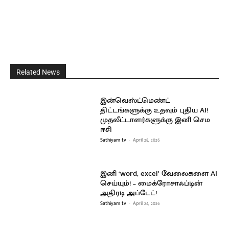
Related News
இன்வெஸ்ட்மெண்ட்
திட்டங்களுக்கு உதவும் புதிய AI!
முதலீட்டாளர்களுக்கு இனி செம
ஈசி
Sathiyam tv
-
April 28, 2026
இனி ‘word, excel’ வேலைகளை AI
செய்யும்! – மைக்ரோசாஃப்டின்
அதிரடி அப்டேட்!
Sathiyam tv
-
April 24, 2026