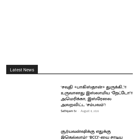
Latest News
‘சவுதி +பாகிஸ்தான்+ துருக்கி..’!!
உருவானது இஸ்லாமிய ‘நேட்டோ’!!
அமெரிக்கா, இஸ்ரேலை
அலறவிட்ட ‘சம்பவம்’!
Sathiyam tv
-
August 8, 2026
சூர்யவன்ஷிக்கு எதுக்கு
இதெல்லாம்? ‘BCCI’-யை சாடிய