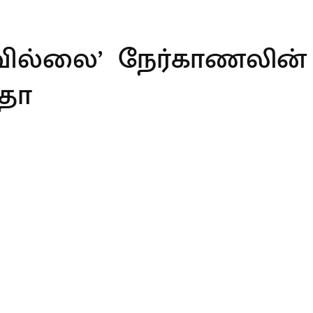
கவில்லை’ நேர்காணலின்
்தா