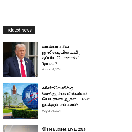
Related News
வான்பரப்பில்
நூலிழையில் உயிர்
தப்பிய டொனால்ட்
‘டிரம்ப்’?
August 6, 2026
விண்வெளிக்கு
செல்லும்1.35 மில்லியன்
பெயர்கள்! ஆகஸ்ட் 30-ல்
நடக்கும் ‘சம்பவம்’!
August 6, 2026
🔴TN Budget LIVE: 2026