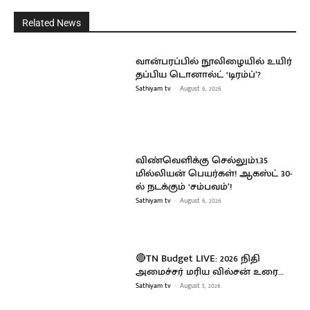
Related News
வான்பரப்பில் நூலிழையில் உயிர்
தப்பிய டொனால்ட் ‘டிரம்ப்’?
Sathiyam tv
-
August 6, 2026
விண்வெளிக்கு செல்லும்1.35
மில்லியன் பெயர்கள்! ஆகஸ்ட் 30-
ல் நடக்கும் ‘சம்பவம்’!
Sathiyam tv
-
August 6, 2026
🔴TN Budget LIVE: 2026 நிதி
அமைச்சர் மரிய வில்சன் உரை…
Sathiyam tv
-
August 5, 2026