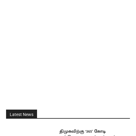
Latest News
திமுகவிற்கு ‘365’ கோடி