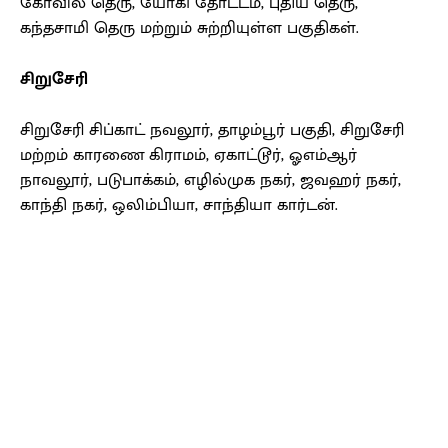
கோவில் தெரு, யோகி தோட்டம், புதிய தெரு,
கந்தசாமி தெரு மற்றும் சுற்றியுள்ள பகுதிகள்.
சிறுசேரி
சிறுசேரி சிப்காட் நவலூர், தாழம்பூர் பகுதி, சிறுசேரி
மற்றம் காரணை கிராமம், ஏகாட்டூர், ஓஎம்ஆர்
நாவலூர், படுபாக்கம், எழில்முக நகர், ஜவஹர் நகர்,
காந்தி நகர், ஒலிம்பியா, சாந்தியா கார்டன்.
Facebook
X
Pinterest
WhatsApp