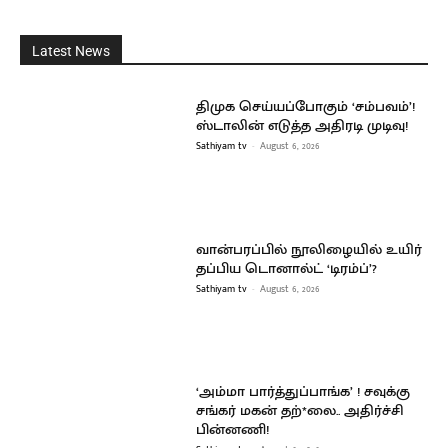
Latest News
திமுக செய்யப்போகும் ‘சம்பவம்’!
ஸ்டாலின் எடுத்த அதிரடி முடிவு!
Sathiyam tv
-
August 6, 2026
வான்பரப்பில் நூலிழையில் உயிர்
தப்பிய டொனால்ட் ‘டிரம்ப்’?
Sathiyam tv
-
August 6, 2026
‘அம்மா பார்த்துப்பாங்க’ ! சவுக்கு
சங்கர் மகன் தற்*லை.. அதிர்ச்சி
பின்னணி!