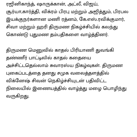
ரஜினிகாந்த், ஷாருக்கான், அட்லீ, விஜய்,
சூர்யா,கார்த்தி, விக்ரம் பிரபு மற்றும் அஜித்தும், பிரபல
இயக்குநர்களான மணி ரத்னம், கே.எஸ்.ரவிக்குமார்,
சிவா மற்றும் ஹரி திருமண நிகழ்ச்சியில் கலந்து
கொண்டு புதுமண தம்பதிகளை வாழ்த்தினர்.
திருமண மெனுவில் காதல் பிரியாணி துவங்கி
தண்ணீர் பாட்டிலில் காதல் கதையை
அச்சிட்டதெல்லாம் சுவாரஸ்ய நிகழ்வுகள். திருமண
புகைப்படத்தை தனது சமுக வலைத்தளத்தில்
விக்னேஷ் சிவன் நெகிழ்ச்சியுடன் பதிவிட்ட
நிலையில் இணையத்தில் வாழ்த்து மழை பொழிந்து
வருகிறது.
Facebook
X
Pinterest
WhatsApp