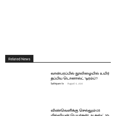
Related News
வான்பரப்பில் நூலிழையில் உயிர்
தப்பிய டொனால்ட் ‘டிரம்ப்’?
Sathiyam tv
-
August 6, 2026
விண்வெளிக்கு செல்லும்1.35
மில்லியன் பெயர்கள்! ஆகஸ்ட் 30-