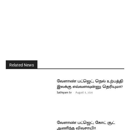
Related News
வேளாண் பட்ஜெட்; நெல் உற்பத்தி
இலக்கு எவ்வளவுன்னு தெரியுமா?
Sathiyam tv
-
August 6, 2026
வேளாண் பட்ஜெட்; கோட் சூட்
அணிந்த விவசாயி!!