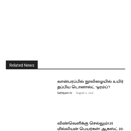
Related News
வான்பரப்பில் நூலிழையில் உயிர்
தப்பிய டொனால்ட் ‘டிரம்ப்’?
Sathiyam tv
-
August 6, 2026
விண்வெளிக்கு செல்லும்1.35
மில்லியன் பெயர்கள்! ஆகஸ்ட் 30-