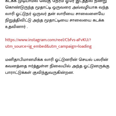
கடக்க முடியாமல் வெகு நேரம் ஓரே இடத்தில் நின்று
கொண்டுருந்த மூதாட்டி ஒருவரை அவ்வழியாக வந்த
லாரி ஓட்டுநர் ஒருவர் தன் லாரியை சாலைளையே
நிறுத்திவிட்டு அந்த மூதாட்டியை சாலையை கடக்க
உதவினார் .
https://www.instagram.com/reel/Cbfvs-aFvKU/?
utm_source=ig_embed&utm_campaign=loading
மனிதாபிமானமிக்க லாரி ஓட்டுனரின் செயல் பலரின்
கவனத்தை ஈர்த்துள்ள நிலையில் அந்த ஓட்டுனருக்கு
பாராட்டுக்கள் குவிந்துவருகின்றன.
Facebook
X
Pinterest
WhatsApp