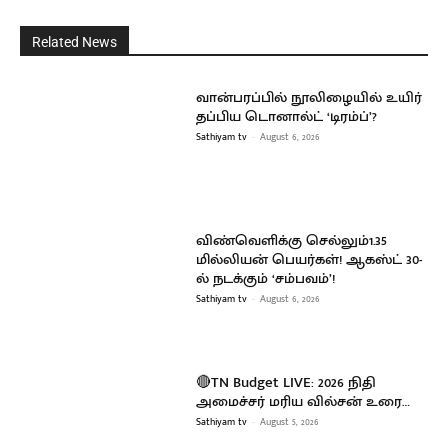
Related News
வான்பரப்பில் நூலிழையில் உயிர்
தப்பிய டொனால்ட் ‘டிரம்ப்’?
Sathiyam tv
-
August 6, 2026
விண்வெளிக்கு செல்லும்1.35
மில்லியன் பெயர்கள்! ஆகஸ்ட் 30-
ல் நடக்கும் ‘சம்பவம்’!
Sathiyam tv
-
August 6, 2026
🔴TN Budget LIVE: 2026 நிதி
அமைச்சர் மரிய வில்சன் உரை…
Sathiyam tv
-
August 5, 2026