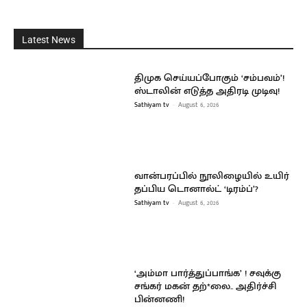
Latest News
திமுக செய்யப்போகும் ‘சம்பவம்’!
ஸ்டாலின் எடுத்த அதிரடி முடிவு!
Sathiyam tv
-
August 6, 2026
வான்பரப்பில் நூலிழையில் உயிர்
தப்பிய டொனால்ட் ‘டிரம்ப்’?
Sathiyam tv
-
August 6, 2026
‘அம்மா பார்த்துப்பாங்க’ ! சவுக்கு
சங்கர் மகன் தற்*லை.. அதிர்ச்சி
பின்னணி!