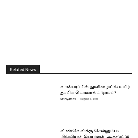
Related News
வான்பரப்பில் நூலிழையில் உயிர்
தப்பிய டொனால்ட் ‘டிரம்ப்’?
Sathiyam tv
-
August 6, 2026
விண்வெளிக்கு செல்லும்1.35
மில்லியன் பெயர்கள்! ஆகஸ்ட் 30-