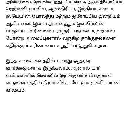
அமெரிக்கா, இங்கிலாந்து, பிரான்ஸ், ஆஸ்திரேலியா,
ஜெர்மனி, நார்வே, ஆஸ்திரியா, இந்தியா, கனடா,
ஸ்பெயின், போலந்து மற்றும் ஐரோப்பிய ஒன்றியம்
ஆகியவை. இவை அனைத்தும் இஸ்ரேலின்
பாதுகாப்பு உரிமையை ஆதரிப்பதாகவும், ஹமாஸ்
போன்ற அமைப்புகளால் வருகிற தாக்குதல்களை
எதிர்க்கும் உரிமையை உறுதிப்படுத்துகின்றன.
இந்த உலகக் களத்தில், பலரது ஆதரவு
வார்த்தைகளாக இருக்கலாம், ஆனால் யார்
உண்மையில் செயலில் இறங்குவர் என்பதுதான்
வருங்காலத்தில் தீர்மானிக்கப்போகும் முக்கியமான
விஷயம்.
Facebook
X
Pinterest
WhatsApp