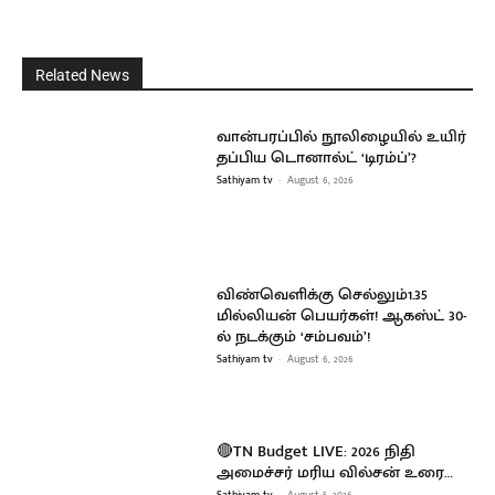
Related News
வான்பரப்பில் நூலிழையில் உயிர்
தப்பிய டொனால்ட் ‘டிரம்ப்’?
Sathiyam tv
-
August 6, 2026
விண்வெளிக்கு செல்லும்1.35
மில்லியன் பெயர்கள்! ஆகஸ்ட் 30-
ல் நடக்கும் ‘சம்பவம்’!
Sathiyam tv
-
August 6, 2026
🔴TN Budget LIVE: 2026 நிதி
அமைச்சர் மரிய வில்சன் உரை…
Sathiyam tv
-
August 5, 2026