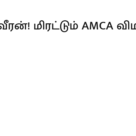
ீரன்! மிரட்டும் AMCA வி