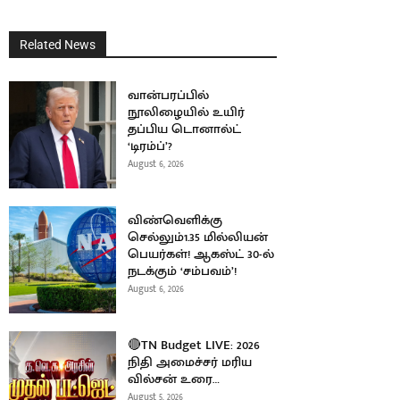
Related News
வான்பரப்பில்
நூலிழையில் உயிர்
தப்பிய டொனால்ட்
‘டிரம்ப்’?
August 6, 2026
விண்வெளிக்கு
செல்லும்1.35 மில்லியன்
பெயர்கள்! ஆகஸ்ட் 30-ல்
நடக்கும் ‘சம்பவம்’!
August 6, 2026
🔴TN Budget LIVE: 2026
நிதி அமைச்சர் மரிய
வில்சன் உரை…
August 5, 2026