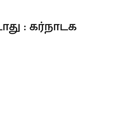
ாது : கர்நாடக