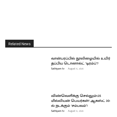
Related News
வான்பரப்பில் நூலிழையில் உயிர்
தப்பிய டொனால்ட் ‘டிரம்ப்’?
Sathiyam tv
-
August 6, 2026
விண்வெளிக்கு செல்லும்1.35
மில்லியன் பெயர்கள்! ஆகஸ்ட் 30-
ல் நடக்கும் ‘சம்பவம்’!
Sathiyam tv
-
August 6, 2026