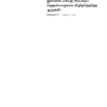
இஸ்ரேல் செய்த ‘சம்பவம்’!
நெதன்யாகுவை கிழித்தெறிந்த
‘துருக்கி’!
Sathiyam tv
-
August 3, 2026