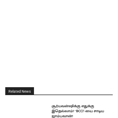
Related News
சூர்யவன்ஷிக்கு எதுக்கு
இதெல்லாம்? ‘BCCI’-யை சாடிய
ஜாம்பவான்!