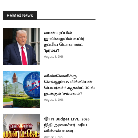
Related News
வான்பரப்பில்
நூலிழையில் உயிர்
தப்பிய டொனால்ட்
‘டிரம்ப்’?
August 6, 2026
விண்வெளிக்கு
செல்லும்1.35 மில்லியன்
பெயர்கள்! ஆகஸ்ட் 30-ல்
நடக்கும் ‘சம்பவம்’!
August 6, 2026
🔴TN Budget LIVE: 2026
நிதி அமைச்சர் மரிய
வில்சன் உரை…
August 5, 2026