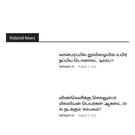
Related News
வான்பரப்பில் நூலிழையில் உயிர்
தப்பிய டொனால்ட் ‘டிரம்ப்’?
Sathiyam tv
-
August 6, 2026
விண்வெளிக்கு செல்லும்1.35
மில்லியன் பெயர்கள்! ஆகஸ்ட் 30-
ல் நடக்கும் ‘சம்பவம்’!
Sathiyam tv
-
August 6, 2026