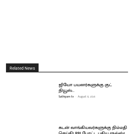
Related News
ஜியோ பயனர்களுக்கு குட்
நியூஸ்…
Sathiyam tv
-
August 8, 2026
கடன் வாங்கியவர்களுக்கு நிம்மதி
செய்தி! RBI போட்ட புதிய ரூல்ஸ்!