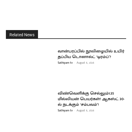
Related News
வான்பரப்பில் நூலிழையில் உயிர்
தப்பிய டொனால்ட் ‘டிரம்ப்’?
Sathiyam tv
-
August 6, 2026
விண்வெளிக்கு செல்லும்1.35
மில்லியன் பெயர்கள்! ஆகஸ்ட் 30-
ல் நடக்கும் ‘சம்பவம்’!
Sathiyam tv
-
August 6, 2026