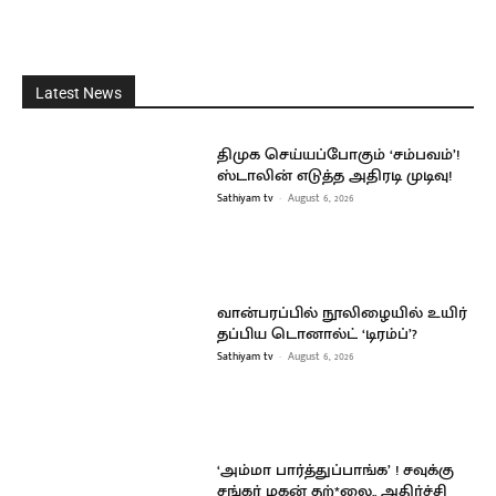
Latest News
திமுக செய்யப்போகும் ‘சம்பவம்’!
ஸ்டாலின் எடுத்த அதிரடி முடிவு!
Sathiyam tv
-
August 6, 2026
வான்பரப்பில் நூலிழையில் உயிர்
தப்பிய டொனால்ட் ‘டிரம்ப்’?
Sathiyam tv
-
August 6, 2026
‘அம்மா பார்த்துப்பாங்க’ ! சவுக்கு
சங்கர் மகன் தற்*லை.. அதிர்ச்சி