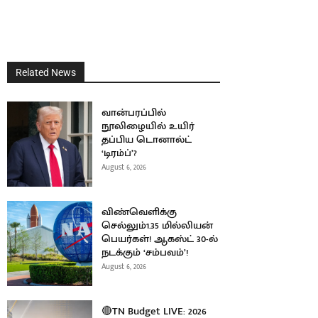
Related News
வான்பரப்பில்
நூலிழையில் உயிர்
தப்பிய டொனால்ட்
‘டிரம்ப்’?
August 6, 2026
விண்வெளிக்கு
செல்லும்1.35 மில்லியன்
பெயர்கள்! ஆகஸ்ட் 30-ல்
நடக்கும் ‘சம்பவம்’!
August 6, 2026
🔴TN Budget LIVE: 2026