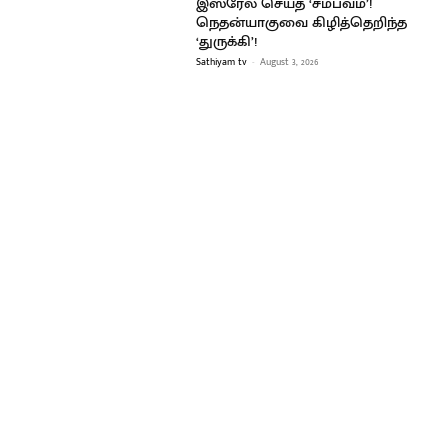
இஸ்ரேல் செய்த ‘சம்பவம்’!
நெதன்யாகுவை கிழித்தெறிந்த
‘துருக்கி’!
Sathiyam tv
-
August 3, 2026