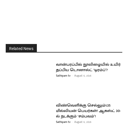
Related News
வான்பரப்பில் நூலிழையில் உயிர்
தப்பிய டொனால்ட் ‘டிரம்ப்’?
Sathiyam tv
-
August 6, 2026
விண்வெளிக்கு செல்லும்1.35
மில்லியன் பெயர்கள்! ஆகஸ்ட் 30-
ல் நடக்கும் ‘சம்பவம்’!
Sathiyam tv
-
August 6, 2026