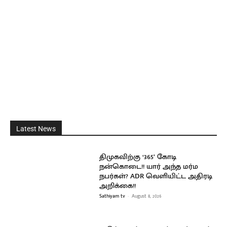
Latest News
திமுகவிற்கு ‘365’ கோடி
நன்கொடை!! யார் அந்த மர்ம
நபர்கள்? ADR வெளியிட்ட அதிரடி
அறிக்கை!!
Sathiyam tv
-
August 8, 2026