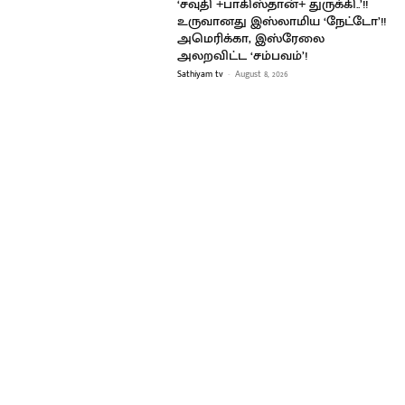
‘சவுதி +பாகிஸ்தான்+ துருக்கி..’!!
உருவானது இஸ்லாமிய ‘நேட்டோ’!!
அமெரிக்கா, இஸ்ரேலை
அலறவிட்ட ‘சம்பவம்’!
Sathiyam tv
-
August 8, 2026