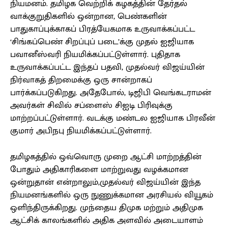
நியமனம். தமிழக வெற்றிக் கழகத்தின் தேர்தல்
வாக்குறுதிகளில் ஒன்றான, பெண்களின்
பாதுகாப்புக்காகப் பிரத்யேகமாக உருவாக்கப்பட்ட
‘சிங்கப்பெண் சிறப்புப் படை’க்கு முதல் ஐஜியாக
பவானீஸ்வரி நியமிக்கப்பட்டுள்ளார். புதிதாக
உருவாக்கப்பட்ட இந்தப் பதவி, முதல்வர் விஜய்யின்
நிர்வாகத் திறமைக்கு ஒரு சான்றாகப்
பார்க்கப்படுகிறது. அதேபோல், டிஜிபி வெங்கடராமன்
அவர்கள் சிவில் சப்ளைஸ் சிஐடி பிரிவுக்கு
மாற்றப்பட்டுள்ளார். வடக்கு மண்டல ஐஜியாக பிரவீன்
குமார் அபிநபு நியமிக்கப்பட்டுள்ளார்.
தமிழகத்தில் ஒவ்வொரு முறை ஆட்சி மாற்றத்தின்
போதும் அதிகாரிகளை மாற்றுவது வழக்கமான
ஒன்றுதான் என்றாலும்,முதல்வர் விஜய்யின் இந்த
நியமனங்களில் ஒரு நுணுக்கமான அரசியல் வியூகம்
ஒளிந்திருக்கிறது. முந்தைய திமுக மற்றும் அதிமுக
ஆட்சிக் காலங்களில் அதிக அளவில் அடையாளம்