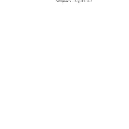
Sathiyam tv
-
August 6, 2026