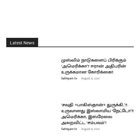
Latest News
முஸ்லிம் நாடுகளைப் பிரிக்கும்
‘அமெரிக்கா’? ஈரான் அதிபரின்
உருக்கமான கோரிக்கை!!
Sathiyam tv
-
August 8, 2026
‘சவுதி +பாகிஸ்தான்+ துருக்கி..’!!
உருவானது இஸ்லாமிய ‘நேட்டோ’!!
அமெரிக்கா, இஸ்ரேலை
அலறவிட்ட ‘சம்பவம்’!
Sathiyam tv
-
August 8, 2026