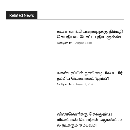
Related News
கடன் வாங்கியவர்களுக்கு நிம்மதி
செய்தி! RBI போட்ட புதிய ரூல்ஸ்!
Sathiyam tv
-
August 8, 2026
வான்பரப்பில் நூலிழையில் உயிர்
தப்பிய டொனால்ட் ‘டிரம்ப்’?
Sathiyam tv
-
August 6, 2026
விண்வெளிக்கு செல்லும்1.35
மில்லியன் பெயர்கள்! ஆகஸ்ட் 30-
ல் நடக்கும் ‘சம்பவம்’!