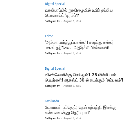
Digital Special
வான்பரப்பில் நூலிழையில் உயிர் தப்பிய
டொனால்ட் ‘டிரம்ப்’?
Sathiyam tv
-
August 6, 2026
Crime
‘அம்மா பார்த்துப்பாங்க’ ! சவுக்கு சங்கர்
மகன் தற்*லை.. அதிர்ச்சி பின்னணி!
Sathiyam tv
-
August 6, 2026
Digital Special
விண்வெளிக்கு செல்லும்1.35 மில்லியன்
பெயர்கள்! ஆகஸ்ட் 30-ல் நடக்கும் ‘சம்பவம்’!
Sathiyam tv
-
August 6, 2026
Tamilnadu
வேளாண் பட்ஜெட்; நெல் உற்பத்தி இலக்கு
எவ்வளவுன்னு தெரியுமா?
Sathiyam tv
-
August 6, 2026