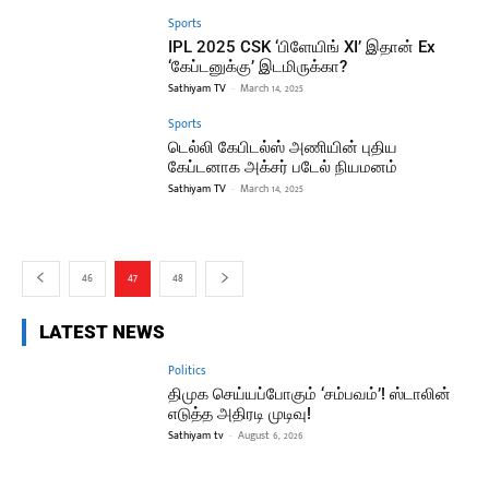
Sports
IPL 2025 CSK ‘பிளேயிங் XI’ இதான் Ex
‘கேப்டனுக்கு’ இடமிருக்கா?
Sathiyam TV
-
March 14, 2025
Sports
டெல்லி கேபிடல்ஸ் அணியின் புதிய
கேப்டனாக அக்சர் படேல் நியமனம்
Sathiyam TV
-
March 14, 2025
46
47
48
LATEST NEWS
Politics
திமுக செய்யப்போகும் ‘சம்பவம்’! ஸ்டாலின்
எடுத்த அதிரடி முடிவு!
Sathiyam tv
-
August 6, 2026