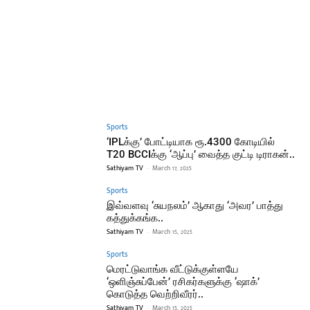
Sports
‘IPLக்கு’ போட்டியாக ரூ.4300 கோடியில்
T20 BCCIக்கு ‘ஆப்பு’ வைத்த குட்டி டிராகன்..
Sathiyam TV
-
March 17, 2025
Sports
இவ்வளவு ‘சுயநலம்’ ஆகாது ‘அவர’ பாத்து
கத்துக்கங்க..
Sathiyam TV
-
March 15, 2025
Sports
மெரட்டுவாங்க வீட்டுக்குள்ளயே
‘ஒளிஞ்சுப்பேன்’ ரசிகர்களுக்கு ‘ஷாக்’
கொடுத்த வெற்றிவீரர்..
Sathiyam TV
-
March 15, 2025