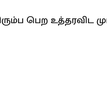
ம்ப பெற உத்தரவிட முட