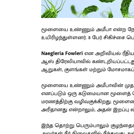
மூளையை உண்ணும் அமீபா என்ற நோய்
உயிரிழந்துள்ளனர். 8 பேர் சிகிச்சை ப
Naegleria Fowleri
என அறிவியல் ரீதிய
ஆஸ் திரேலியாவில் கண்டறியப்பட்டது.
ஆறுகள், குளங்கள் மற்றும் மோசமாகப் ப
மூளையை உண்ணும் அமீபாவின் முதன
எனப்படும் ஒரு கடுமையான மூளைத் த
மரணத்திற்கு வழிவகுக்கிறது. மூளைய
அரிதானது என்றாலும், அதன் இறப்பு வ
இந்த தொற்று பெரும்பாலும் குழந்த
அவர்கள் நீர் நிலைகளில் நீந்துவது