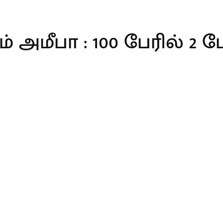
ீபா : 100 பேரில் 2 பேர