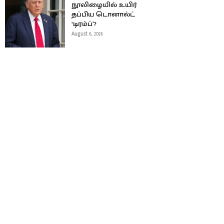
நூலிழையில் உயிர்
தப்பிய டொனால்ட்
‘டிரம்ப்’?
August 6, 2026