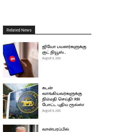
Related News
ஜியோ பயனர்களுக்கு
குட் நியூஸ்…
August 8, 2026
கடன்
வாங்கியவர்களுக்கு
நிம்மதி செய்தி! RBI
போட்ட புதிய ரூல்ஸ்!
August 8, 2026
வான்பரப்பில்