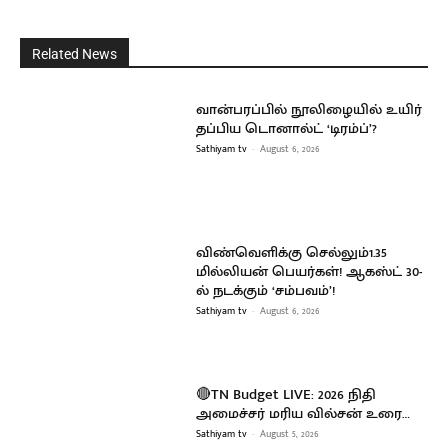
Related News
வான்பரப்பில் நூலிழையில் உயிர்
தப்பிய டொனால்ட் ‘டிரம்ப்’?
Sathiyam tv
-
August 6, 2026
விண்வெளிக்கு செல்லும்1.35
மில்லியன் பெயர்கள்! ஆகஸ்ட் 30-
ல் நடக்கும் ‘சம்பவம்’!
Sathiyam tv
-
August 6, 2026
🔴TN Budget LIVE: 2026 நிதி
அமைச்சர் மரிய வில்சன் உரை…
Sathiyam tv
-
August 5, 2026