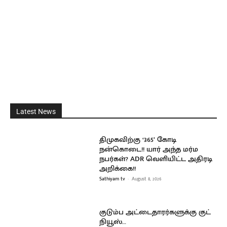
Latest News
திமுகவிற்கு ‘365’ கோடி
நன்கொடை!! யார் அந்த மர்ம
நபர்கள்? ADR வெளியிட்ட அதிரடி
அறிக்கை!!
Sathiyam tv
-
August 8, 2026
குடும்ப அட்டைதாரர்களுக்கு குட்
நியூஸ்…