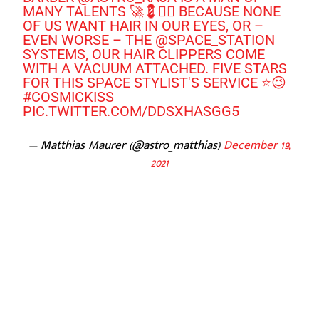
MANY TALENTS 🚀💈💇‍♂️ BECAUSE NONE
OF US WANT HAIR IN OUR EYES, OR –
EVEN WORSE – THE
@SPACE_STATION
SYSTEMS, OUR HAIR CLIPPERS COME
WITH A VACUUM ATTACHED. FIVE STARS
FOR THIS SPACE STYLIST'S SERVICE ⭐️😉
#COSMICKISS
PIC.TWITTER.COM/DDSXHASGG5
— Matthias Maurer (@astro_matthias)
December 19,
2021
Facebook
X
Pinterest
WhatsApp