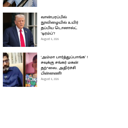
வான்பரப்பில்
நூலிழையில் உயிர்
தப்பிய டொனால்ட்
‘டிரம்ப்’?
August 6, 2026
‘அம்மா பார்த்துப்பாங்க’ !
சவுக்கு சங்கர் மகன்
தற்*லை.. அதிர்ச்சி
பின்னணி!
August 6, 2026