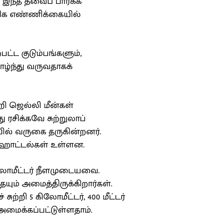
இந்த தீவைப் பார்க்க
திக எண்ணிக்கையில்
்பட்ட குடும்பங்களும்,
ாழ்ந்து வருவதாகக்
றி ஜெல்லி மீன்கள்
 ரசிக்கவே சுற்றுலாப்
் வருகை தருகின்றனர்.
 ஹோட்டல்கள் உள்ளன.
ிலோமீட்டர் நீளமுடையவை.
ையும் அமைத்திருக்கிறார்கள்.
ுற்றி 5 கிலோமீட்டர், 400 மீட்டர்
அமைக்கப்பட்டுள்ளதாம்.