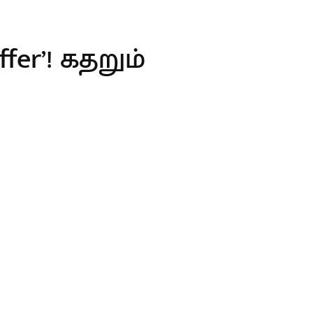
er’! கதறும்