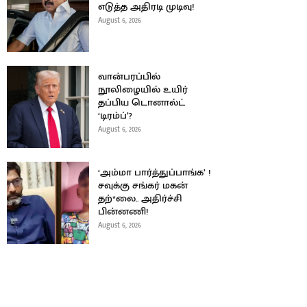
எடுத்த அதிரடி முடிவு!
August 6, 2026
வான்பரப்பில்
நூலிழையில் உயிர்
தப்பிய டொனால்ட்
‘டிரம்ப்’?
August 6, 2026
‘அம்மா பார்த்துப்பாங்க’ !
சவுக்கு சங்கர் மகன்
தற்*லை.. அதிர்ச்சி
பின்னணி!
August 6, 2026