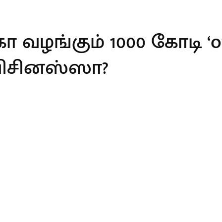
 வழங்கும் 1000 கோடி ‘off
 பிசினஸ்ஸா?