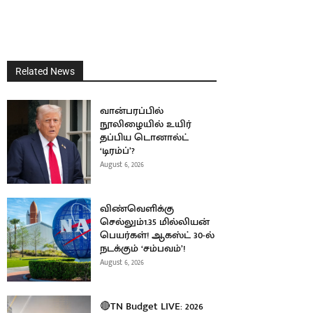
Related News
வான்பரப்பில்
நூலிழையில் உயிர்
தப்பிய டொனால்ட்
‘டிரம்ப்’?
August 6, 2026
விண்வெளிக்கு
செல்லும்1.35 மில்லியன்
பெயர்கள்! ஆகஸ்ட் 30-ல்
நடக்கும் ‘சம்பவம்’!
August 6, 2026
🔴TN Budget LIVE: 2026