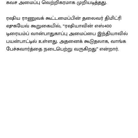
கவச அமைப்பு வெற்றிகரமாக முறியடித்தது.
ரஷிய ராணுவக் கூட்டமைப்பின் தலைவர் திமிட்ரி
ஷுகயேவ் கூறுகையில், “ரஷியாவின் எஸ்400
டிரையம்ப் வான்பாதுகாப்பு அமைப்பை இந்தியாவில்
பயன்பாட்டில் உள்ளது. அதனைக் கூடுதலாக, வாங்க
பேச்சுவார்த்தை நடைபெற்று வருகிறது” என்றார்.
Facebook
X
Pinterest
WhatsApp