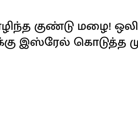
ந்த குண்டு மழை! ஒலிக
்கு இஸ்ரேல் கொடுத்த மு