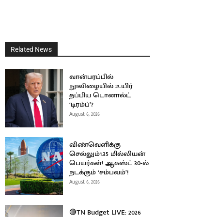
Related News
வான்பரப்பில்
நூலிழையில் உயிர்
தப்பிய டொனால்ட்
‘டிரம்ப்’?
August 6, 2026
விண்வெளிக்கு
செல்லும்1.35 மில்லியன்
பெயர்கள்! ஆகஸ்ட் 30-ல்
நடக்கும் ‘சம்பவம்’!
August 6, 2026
🔴TN Budget LIVE: 2026