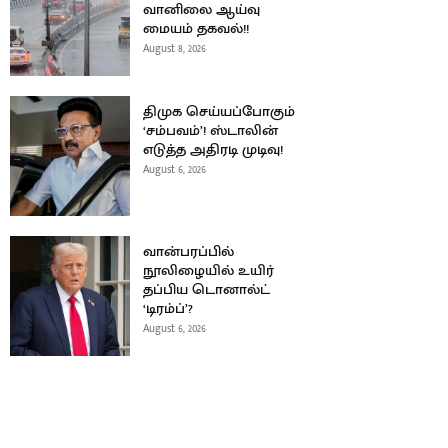
வானிலை ஆய்வு
மையம் தகவல்!!
August 8, 2026
திமுக செய்யப்போகும்
‘சம்பவம்’! ஸ்டாலின்
எடுத்த அதிரடி முடிவு!
August 6, 2026
வான்பரப்பில்
நூலிழையில் உயிர்
தப்பிய டொனால்ட்
‘டிரம்ப்’?
August 6, 2026