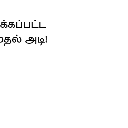
்கப்பட்ட
தல் அடி!