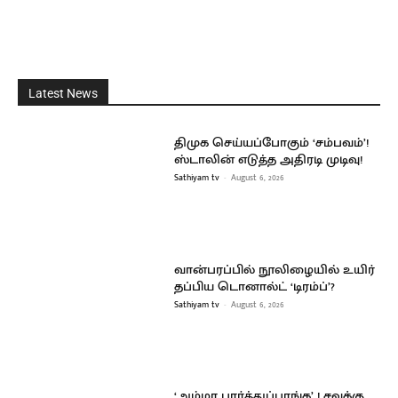
Latest News
திமுக செய்யப்போகும் ‘சம்பவம்’!
ஸ்டாலின் எடுத்த அதிரடி முடிவு!
Sathiyam tv
-
August 6, 2026
வான்பரப்பில் நூலிழையில் உயிர்
தப்பிய டொனால்ட் ‘டிரம்ப்’?
Sathiyam tv
-
August 6, 2026
‘அம்மா பார்த்துப்பாங்க’ ! சவுக்கு