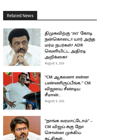
Related News
திமுகவிற்கு ‘365’ கோடி
நன்கொடை!! யார் அந்த
மர்ம நபர்கள்? ADR
வெளியிட்ட அதிரடி
அறிக்கை!!
August 8, 2026
”CM ஆகலனா என்ன
பண்ணிருப்பீங்க..” CM
விஜயை சீண்டிய
சீமான்…
August 8, 2026
”நாங்க வரமாட்டோம்” –
CM விஜய்-க்கு நோ
சொன்ன முக்கிய
கட்சிகள்…