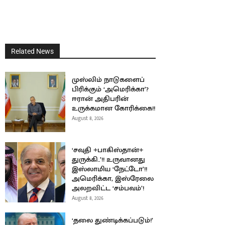
Related News
முஸ்லிம் நாடுகளைப்
பிரிக்கும் ‘அமெரிக்கா’?
ஈரான் அதிபரின்
உருக்கமான கோரிக்கை!!
August 8, 2026
‘சவுதி +பாகிஸ்தான்+
துருக்கி..’!! உருவானது
இஸ்லாமிய ‘நேட்டோ’!!
அமெரிக்கா, இஸ்ரேலை
அலறவிட்ட ‘சம்பவம்’!
August 8, 2026
‘தலை துண்டிக்கப்படும்!’