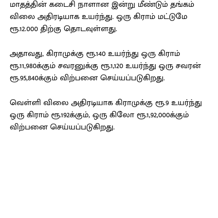
மாதத்தின் கடைசி நாளான இன்று மீண்டும் தங்கம்
விலை அதிரடியாக உயர்ந்து. ஒரு கிராம் மட்டுமே
ரூ.12.000 திற்கு தொடவுள்ளது.
அதாவது, கிராமுக்கு ரூ.140 உயர்ந்து ஒரு கிராம்
ரூ.11,980க்கும் சவரனுக்கு ரூ.1,120 உயர்ந்து ஒரு சவரன்
ரூ.95,840க்கும் விற்பனை செய்யப்படுகிறது.
வெள்ளி விலை அதிரடியாக கிராமுக்கு ரூ.9 உயர்ந்து
ஒரு கிராம் ரூ.192க்கும், ஒரு கிலோ ரூ.1,92,000க்கும்
விற்பனை செய்யப்படுகிறது.
Facebook
X
Pinterest
WhatsApp