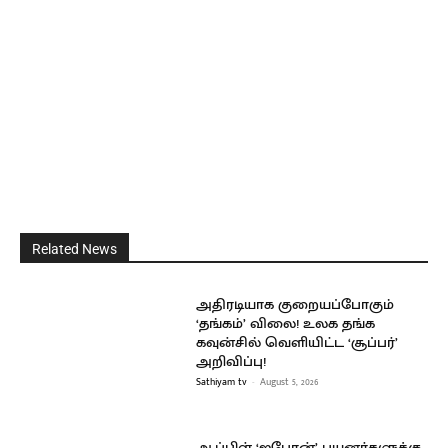
Related News
அதிரடியாக குறையப்போகும்
‘தங்கம்’ விலை! உலக தங்க
கவுன்சில் வெளியிட்ட ‘சூப்பர்’
அறிவிப்பு!
Sathiyam tv
-
August 5, 2026
ஆப்பிள் ‘ஐபோன்’ பயனர்களுக்கு