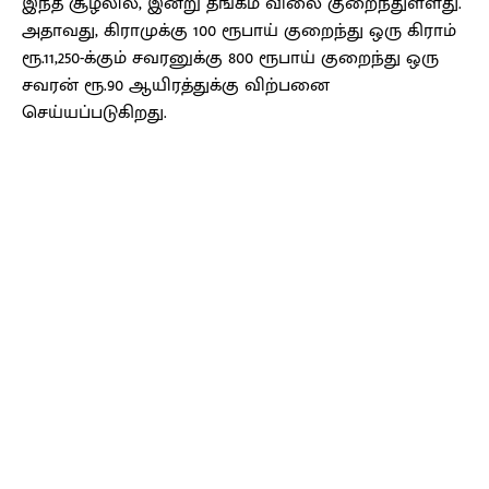
இந்த சூழலில், இன்று தங்கம் விலை குறைந்துள்ளது.
அதாவது, கிராமுக்கு 100 ரூபாய் குறைந்து ஒரு கிராம்
ரூ.11,250-க்கும் சவரனுக்கு 800 ரூபாய் குறைந்து ஒரு
சவரன் ரூ.90 ஆயிரத்துக்கு விற்பனை
செய்யப்படுகிறது.
Facebook
X
Pinterest
WhatsApp