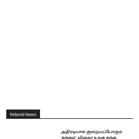
Related News
அதிரடியாக குறையப்போகும்
‘தங்கம்’ விலை! உலக தங்க