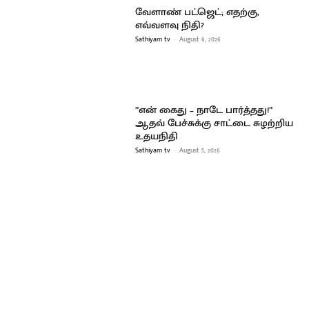
வேளாண் பட்ஜெட்; எதற்கு,
எவ்வளவு நிதி?
Sathiyam tv
-
August 6, 2026
”என் கைது – நாடே பார்த்தது!”
ஆதவ் பேச்சுக்கு சாட்டை சுழற்றிய
உதயநிதி
Sathiyam tv
-
August 5, 2026